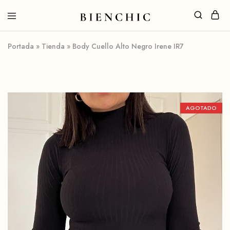
Portada
»
Tienda
»
Body Cuello Alto Negro Irene IR7
AGOTADO