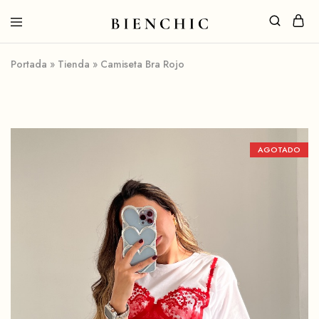
Portada
»
Tienda
»
Camiseta Bra Rojo
AGOTADO