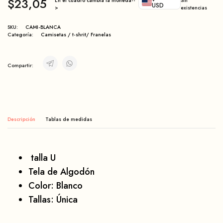
$
23,05
En el cuadro cambia la moneda--
Sin
USD
>
existencias
SKU:
CAMI-BLANCA
Categoría:
Camisetas / t-shrit/ Franelas
Compartir:
Descripción
talla U
Tela de Algodón
Color: Blanco
Tallas: Única