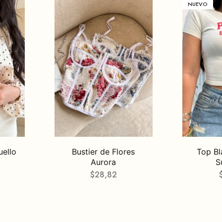
NUEVO
uello
Bustier de Flores
Top Bl
Aurora
S
$
28,82