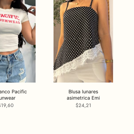
anco Pacific
Blusa lunares
unwear
asimetrica Emi
$
19,60
$
24,21