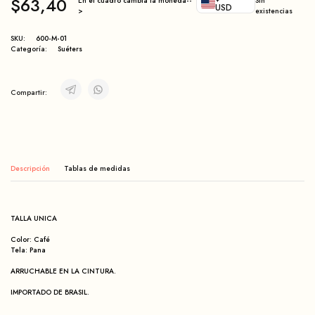
$
63,40
En el cuadro cambia la moneda--
Sin
USD
>
existencias
SKU:
600-M-01
Categoría:
Suéters
Compartir:
Descripción
TALLA UNICA
Color: Café
Tela: Pana
ARRUCHABLE EN LA CINTURA.
IMPORTADO DE BRASIL.