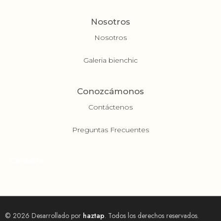
Nosotros
Nosotros
Galeria bienchic
Conozcámonos
Contáctenos
Preguntas Frecuentes
Contacto
© 2026 Desarrollado por
haztap
. Todos los derechos reservados.