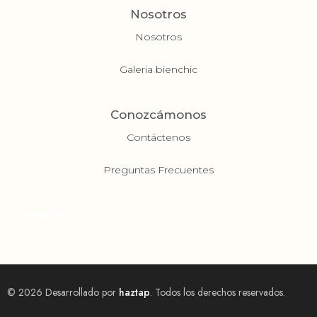
Nosotros
Nosotros
Galeria bienchic
Conozcámonos
Contáctenos
Preguntas Frecuentes
Contacto
© 2026 Desarrollado por
haztap
. Todos los derechos reservados.