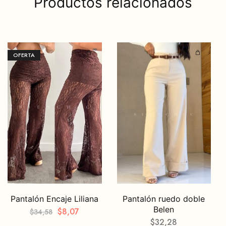
Productos relacionados
OFERTA
Pantalón Encaje Liliana
Pantalón ruedo doble
Belen
$
8,07
$
34,58
$
32,28