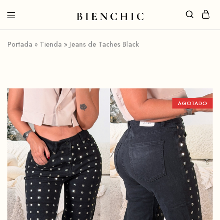
Portada
»
Tienda
»
Jeans de Taches Black
AGOTADO