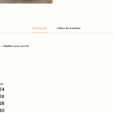
Descripción
 – Modelo curvy uso 30
lón:
24
26
28
30