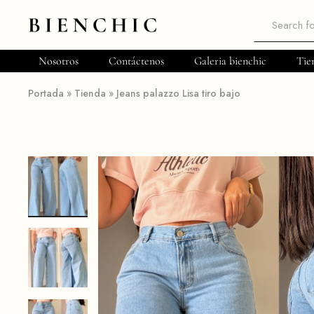
Bienchic
Moda
femenina
Nosotros
Contáctenos
Galeria bienchic
Tie
Portada
»
Tienda
»
Jeans palazzo Lisa tiro bajo