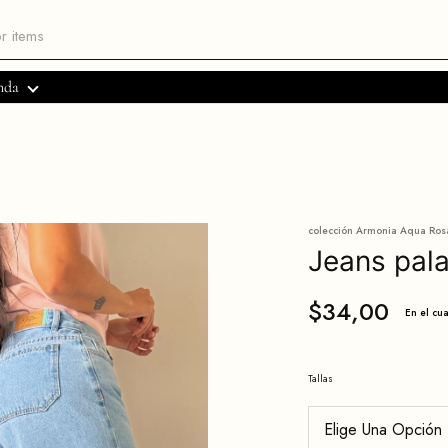
nda
colección Armonia Aqua Ros
Jeans pala
$
34,00
En el cu
Tallas