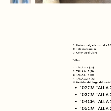
Modelo delgada uso talla 26
Tela jeans rigida
Color: Azul Claro
Tallas:
TALLA S: 3 (26)
TALLA M: 5 (28)
TALLA L: 7 (30)
TALLA XL: 9 (32)
Medidas del largo del panta
102CM TALLA 
103CM TALLA 
104CM TALLA 
105CM TALLA 