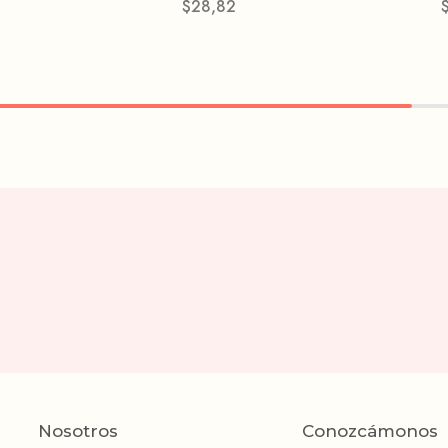
$
28,82
Nosotros
Conozcámonos