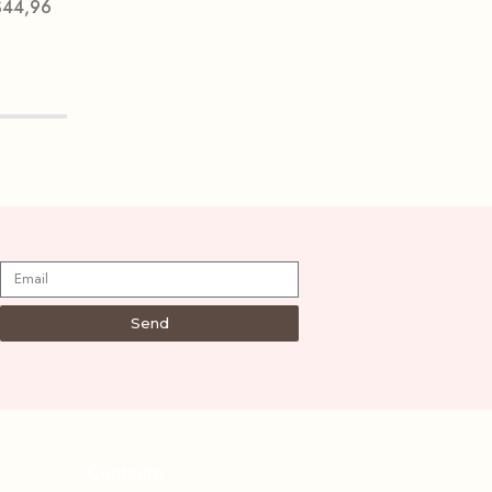
$
44,96
Send
Contacto