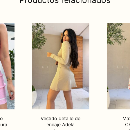
Productos relacionados
do
Vestido detalle de
Max
aura
encaje Adela
C