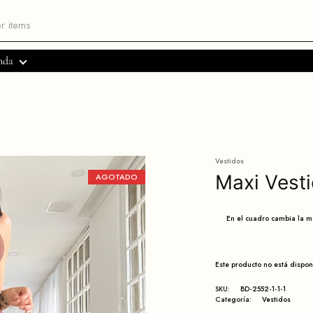
nda
Vestidos
Maxi Vesti
AGOTADO
En el cuadro cambia la 
Este producto no está dispo
SKU:
BD-2552-1-1-1
Categoría:
Vestidos