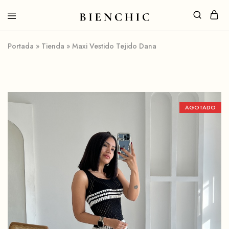
Portada
»
Tienda
»
Maxi Vestido Tejido Dana
AGOTADO