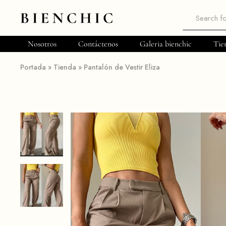
Bienchic
Moda
femenina
Nosotros
Contáctenos
Galeria bienchic
Tie
Portada
»
Tienda
»
Pantalón de Vestir Eliza