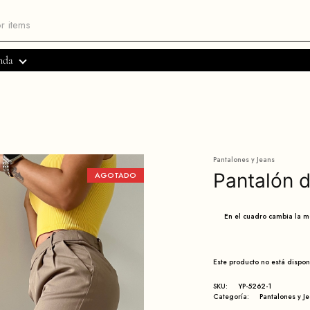
nda
Pantalones y Jeans
Pantalón d
AGOTADO
En el cuadro cambia la 
Este producto no está dispo
SKU:
YP-5262-1
Categoría:
Pantalones y J