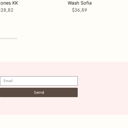
tones KK
Wash Sofia
$
28,82
$
36,89
Send