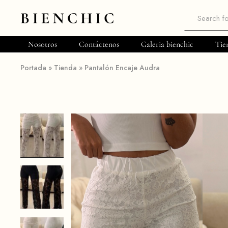
Bienchic
Moda
femenina
Nosotros
Contáctenos
Galeria bienchic
Tie
Portada
»
Tienda
»
Pantalón Encaje Audra