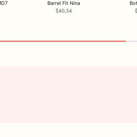
MD7
Barrel Fit Nina
Bo
$
40,34