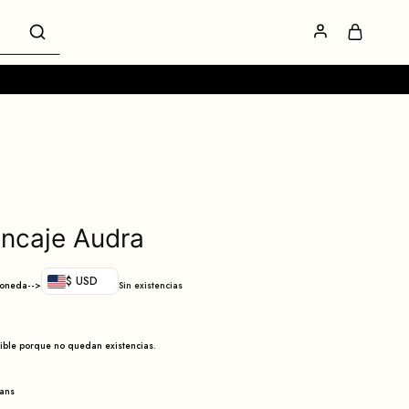
Encaje Audra
$ USD
moneda-->
Sin existencias
nible porque no quedan existencias.
eans