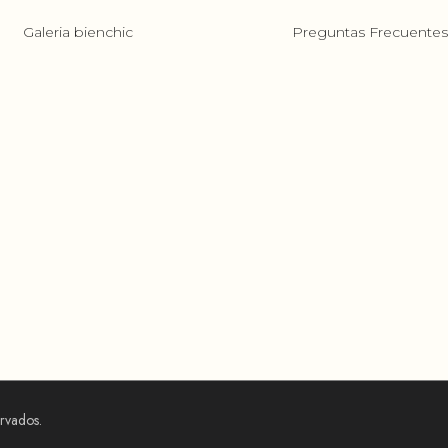
Galeria bienchic
Preguntas Frecuente
ervados.