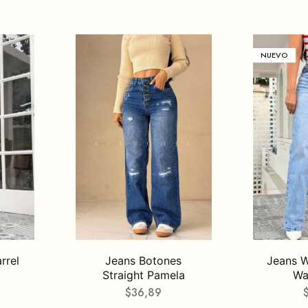
NUEVO
rrel
Jeans Botones
Jeans W
Straight Pamela
Wa
$
36,89