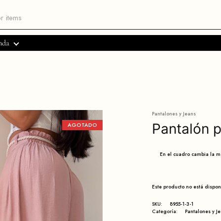
nda
Pantalones y Jeans
Pantalón 
AGOTADO
En el cuadro cambia la 
Este producto no está dispo
SKU:
8955-1-3-1
Categoría:
Pantalones y J