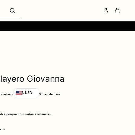
playero Giovanna
$ USD
moneda-->
Sin existencias
nible porque no quedan existencias.
eans