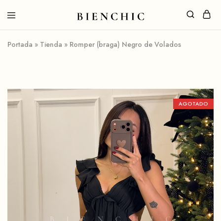
Portada
»
Tienda
»
Romper (braga) Negro de Volados
AGOTADO