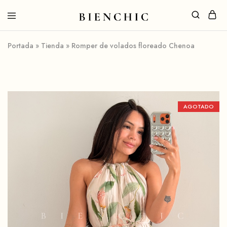
Portada
»
Tienda
»
Romper de volados floreado Chenoa
AGOTADO