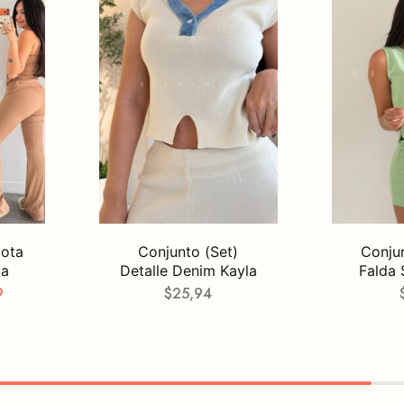
bota
Conjunto (Set)
Conjun
ia
Detalle Denim Kayla
Falda 
9
$
25,94