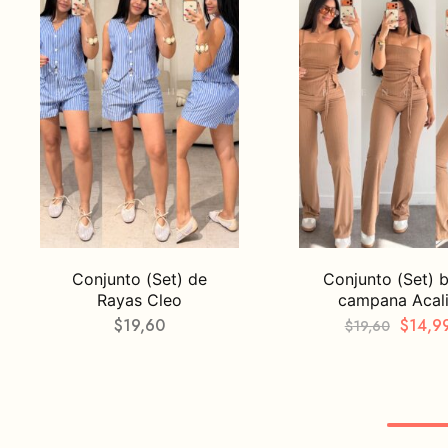
Conjunto (Set) de
Conjunto (Set) 
Rayas Cleo
campana Acal
$
19,60
$
14,9
$
19,60