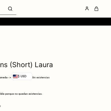
ns (Short) Laura
$ USD
moneda-->
Sin existencias
nible porque no quedan existencias.
t