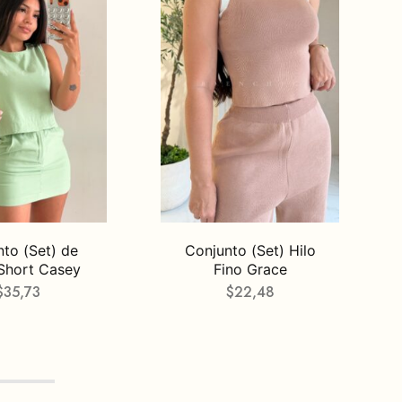
to (Set) de
Conjunto (Set) Hilo
Short Casey
Fino Grace
$
35,73
$
22,48