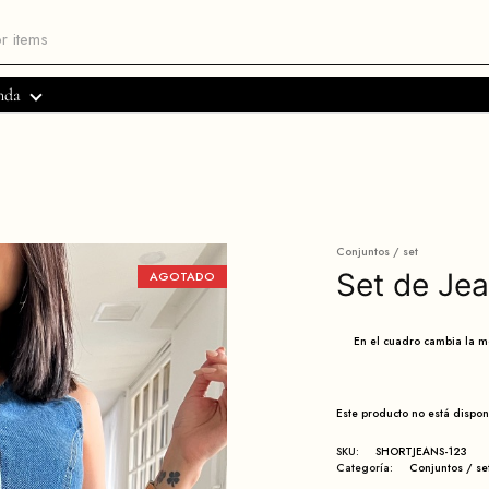
nda
Conjuntos / set
Set de Jea
AGOTADO
En el cuadro cambia la 
Este producto no está dispo
SKU:
SHORTJEANS-123
Categoría:
Conjuntos / se