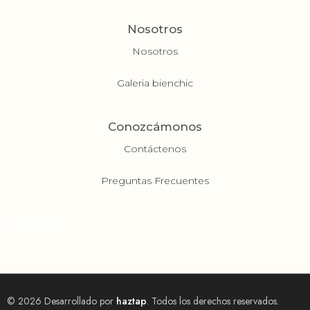
Nosotros
Nosotros
Galeria bienchic
Conozcámonos
Contáctenos
Preguntas Frecuentes
Contacto
© 2026 Desarrollado por
haztap
. Todos los derechos reservados.