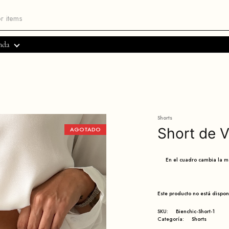
nda
Shorts
Short de V
AGOTADO
En el cuadro cambia la 
Este producto no está dispo
SKU:
Bienchic-Short-1
Categoría:
Shorts