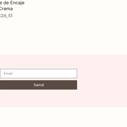
le de Encaje
Crema
$
26,51
Send
Contacto