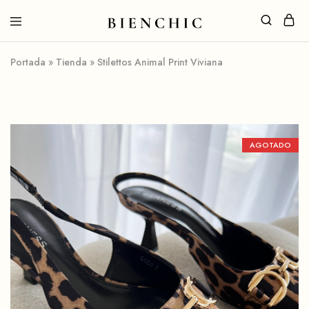
Portada
»
Tienda
»
Stilettos Animal Print Viviana
AGOTADO