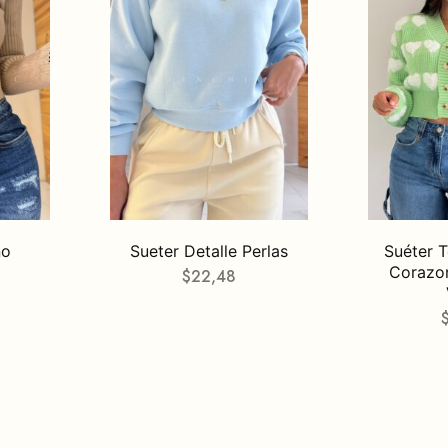
no
Sueter Detalle Perlas
Suéter T
Corazon
$
22,48