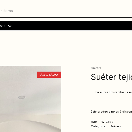
nda
Suéters
Suéter tej
AGOTADO
En el cuadro cambia la 
Este producto no está dispo
SKU:
W-2320
Categoría:
Suéters