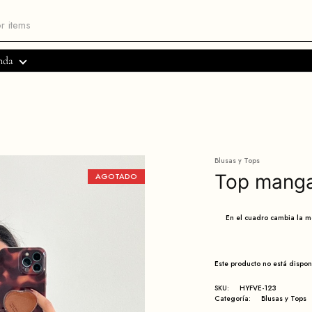
nda
Blusas y Tops
Top manga
AGOTADO
En el cuadro cambia la 
Este producto no está dispo
SKU:
HYFVE-123
Categoría:
Blusas y Tops