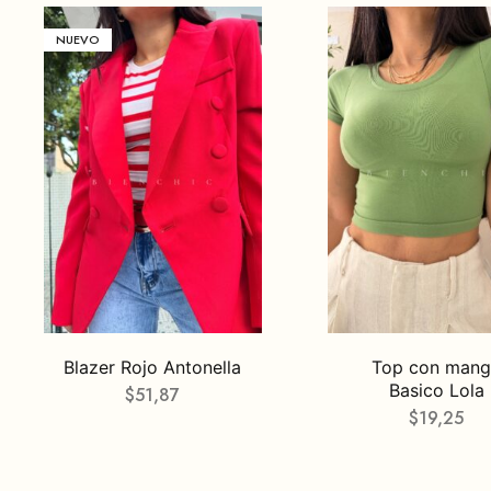
NUEVO
Blazer Rojo Antonella
Top con man
Basico Lola
$
51,87
$
19,25