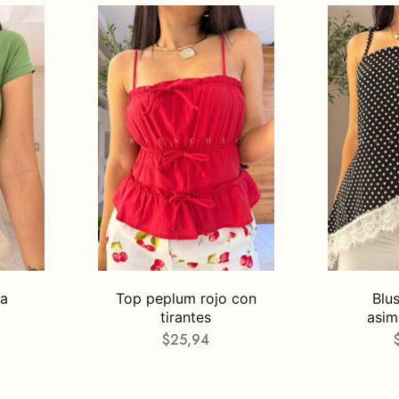
ga
Top peplum rojo con
Blu
tirantes
asim
$
25,94